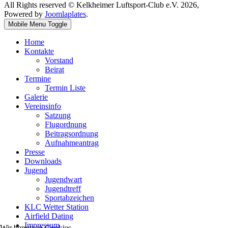
All Rights reserved © Kelkheimer Luftsport-Club e.V. 2026,
Powered by
Joomlaplates
.
Mobile Menu Toggle
Home
Kontakte
Vorstand
Beirat
Termine
Termin Liste
Galerie
Vereinsinfo
Satzung
Flugordnung
Beitragsordnung
Aufnahmeantrag
Presse
Downloads
Jugend
Jugendwart
Jugendtreff
Sportabzeichen
KLC Wetter Station
Airfield Dating
Impressum
Wir benutzen Cookies