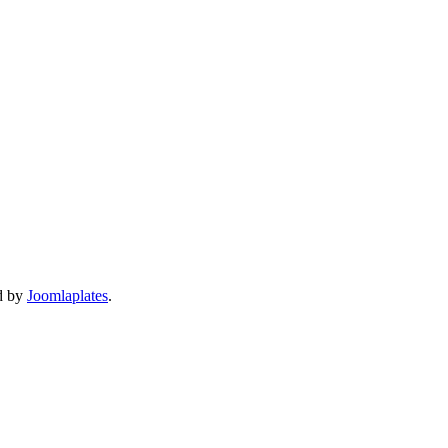
d by
Joomlaplates
.