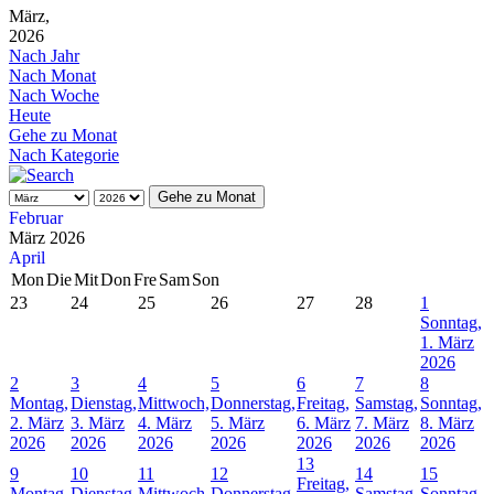
März,
2026
Nach Jahr
Nach Monat
Nach Woche
Heute
Gehe zu Monat
Nach Kategorie
Gehe zu Monat
Februar
März 2026
April
Mon
Die
Mit
Don
Fre
Sam
Son
23
24
25
26
27
28
1
Sonntag,
1. März
2026
2
3
4
5
6
7
8
Montag,
Dienstag,
Mittwoch,
Donnerstag,
Freitag,
Samstag,
Sonntag,
2. März
3. März
4. März
5. März
6. März
7. März
8. März
2026
2026
2026
2026
2026
2026
2026
13
9
10
11
12
14
15
Freitag,
Montag,
Dienstag,
Mittwoch,
Donnerstag,
Samstag,
Sonntag,