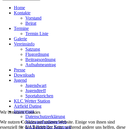
Home
Kontakte
Vorstand
Beirat
Termine
Termin Liste
Galerie
Vereinsinfo
Satzung
Flugordnung
Beitragsordnung
Aufnahmeantrag
Presse
Downloads
Jugend
Jugendwart
Jugendtreff
Sportabzeichen
KLC Wetter Station
Airfield Dating
Impressum
Wir benutzen Cookies
Datenschutzerklärung
Nutzungsbedingungen
Wir nutzen Cookies auf unserer Website. Einige von ihnen sind
UAS Betreiber Kennung
essenziell für den Betrieb der Seite, während andere uns helfen, diese