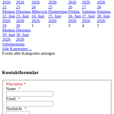
2026
2026
2026
2026
2026
2026
2026
22
23
24
25
26
27
28
Montag,
Dienstag,
Mittwoch,
Donnerstag,
Freitag,
Samstag,
Sonntag,
22. Juni
23. Juni
24. Juni
25. Juni
26. Juni
27. Juni
28. Juni
2026
2026
2026
2026
2026
2026
2026
29
30
1
2
3
4
5
Montag,
Dienstag,
29. Juni
30. Juni
2026
2026
Arbeitseinsatz
Alle Kategorien ...
Events aller Kategorien anzeigen
Kontaktformular
Pflichtfeld *
Name
Email
Nachricht