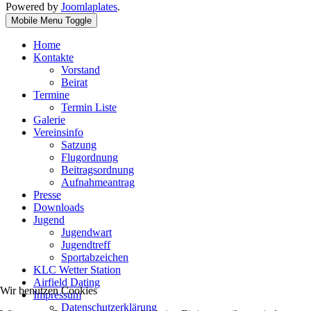
Powered by
Joomlaplates
.
Mobile Menu Toggle
Home
Kontakte
Vorstand
Beirat
Termine
Termin Liste
Galerie
Vereinsinfo
Satzung
Flugordnung
Beitragsordnung
Aufnahmeantrag
Presse
Downloads
Jugend
Jugendwart
Jugendtreff
Sportabzeichen
KLC Wetter Station
Airfield Dating
Wir benutzen Cookies
Impressum
Datenschutzerklärung