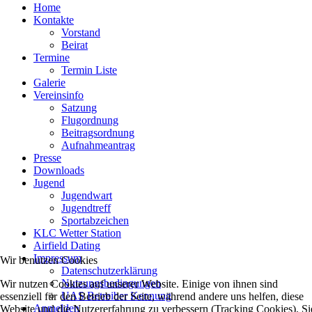
Home
Kontakte
Vorstand
Beirat
Termine
Termin Liste
Galerie
Vereinsinfo
Satzung
Flugordnung
Beitragsordnung
Aufnahmeantrag
Presse
Downloads
Jugend
Jugendwart
Jugendtreff
Sportabzeichen
KLC Wetter Station
Airfield Dating
Impressum
Wir benutzen Cookies
Datenschutzerklärung
Nutzungsbedingungen
Wir nutzen Cookies auf unserer Website. Einige von ihnen sind
UAS Betreiber Kennung
essenziell für den Betrieb der Seite, während andere uns helfen, diese
Anmelden
Website und die Nutzererfahrung zu verbessern (Tracking Cookies). Si