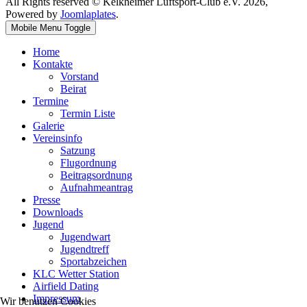
All Rights reserved © Kelkheimer Luftsport-Club e.V. 2026,
Powered by
Joomlaplates
.
Mobile Menu Toggle
Home
Kontakte
Vorstand
Beirat
Termine
Termin Liste
Galerie
Vereinsinfo
Satzung
Flugordnung
Beitragsordnung
Aufnahmeantrag
Presse
Downloads
Jugend
Jugendwart
Jugendtreff
Sportabzeichen
KLC Wetter Station
Airfield Dating
Impressum
Wir benutzen Cookies