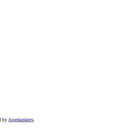
d by
Joomlaplates
.