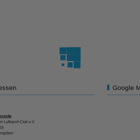
essen
Google 
sstelle
r Luftsport-Club e.V.
2b
nigstein