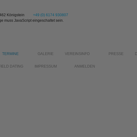
1462 Königstein
+49 (0) 6174 930807
ge muss JavaScript eingeschaltet sein.
TERMINE
GALERIE
VEREINSINFO
PRESSE
FIELD DATING
IMPRESSUM
ANMELDEN