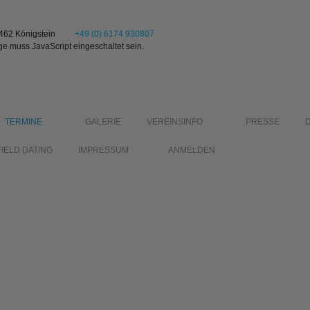
1462 Königstein
+49 (0) 6174 930807
ge muss JavaScript eingeschaltet sein.
TERMINE
GALERIE
VEREINSINFO
PRESSE
FIELD DATING
IMPRESSUM
ANMELDEN