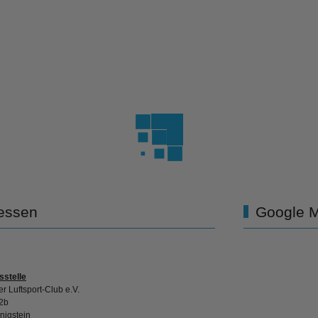
essen
Google 
sstelle
r Luftsport-Club e.V.
2b
nigstein