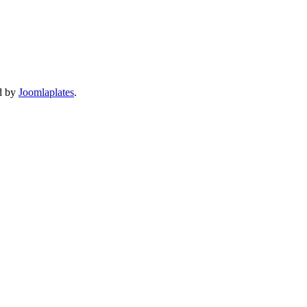
d by
Joomlaplates
.